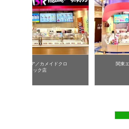
／カメイドクロ
関東エリア／アリオ北砂
ク店